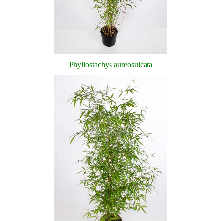
Phyllostachys aureosulcata