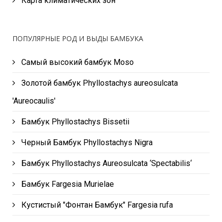
Карта климатических зон
ПОПУЛЯРНЫЕ РОД И ВЫДЫ БАМБУКА
Самый высокий бамбук Moso
Золотой бамбук Phyllostachys aureosulcata
'Aureocaulis'
Бамбук Phyllostachys Bissetii
Черный Бамбук Phyllostachys Nigra
Бамбук Phyllostachys Aureosulcata ‘Spectabilis‘
Бамбук Fargesia Murielae
Кустистый "Фонтан Бамбук" Fargesia rufa