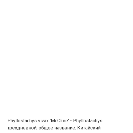
Phyllostachys vivax 'McClure' - Phyllostachys
трехдневной, общее название: Китайский