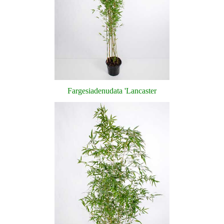
Fargesia
denudata
'
Lancaster