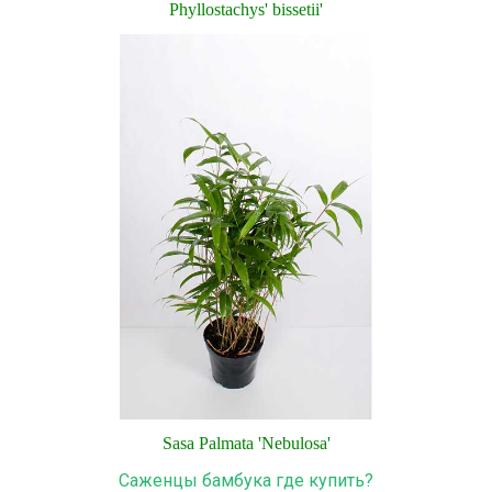
Phyllostachys' bissetii'
Sasa
Palmata
'
Nebulosa
'
Саженцы бамбука где купить?