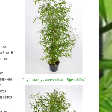
лее
айне. В
ю на
ет
редины
Phyllostachys aureosulcata ‘Spectabilis‘
т
ется
вается
о, до