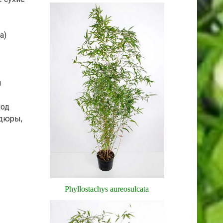
а)
м
под
рдюры,
Phyllostachys aureosulcata