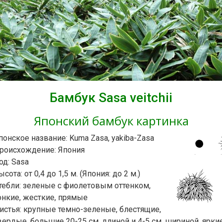
Бамбук Sasa veitchii
Японский бамбук картинка
понское название: Kuma Zasa, yakiba-Zasa
роисхождение: Япония
од: Sasa
ысота: от 0,4 до 1,5 м. (Япония: до 2 м.)
тебли: зеленые с фиолетовым оттенком,
онкие, жесткие, прямые
истья: крупные темно-зеленые, блестящие,
вердые, большие 20-25 см. длиной и 4-5 см. шириной, ярки