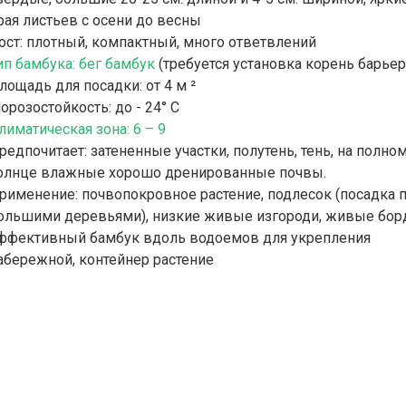
рая листьев с осени до весны
ост: плотный, компактный, много ответвлений
ип бамбука: бег бамбук
(требуется установка корень барьер
лощадь для посадки: от 4 м ²
орозостойкость: до - 24° C
лиматическая зона: 6 – 9
редпочитает: затененные участки, полутень, тень, на полно
олнце влажные хорошо дренированные почвы.
рименение: почвопокровное растение, подлесок (посадка 
ольшими деревьями), низкие живые изгороди, живые бо
ффективный бамбук вдоль водоемов для укрепления
абережной, контейнер растение