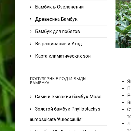
Бамбук в Озеленении
Древесина Бамбук
Бамбук для побегов
Выращивание и Уход
Карта климатических зон
ПОПУЛЯРНЫЕ РОД И ВЫДЫ
Я
БАМБУКА
П
Р
Самый высокий бамбук Moso
В
Золотой бамбук Phyllostachys
С
т
aureosulcata 'Aureocaulis'
Л
т