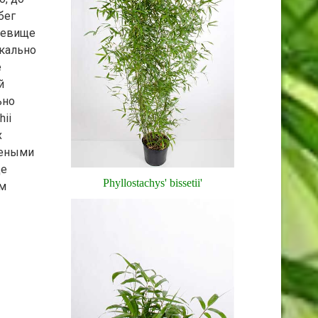
бег
невище
икально
е
й
ьно
ii
х
леными
це
Phyllostachys' bissetii'
м