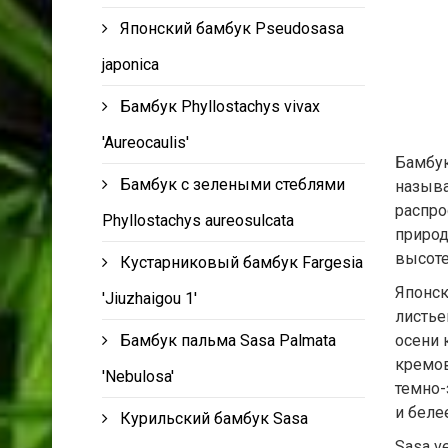
Японский бамбук Pseudosasa
japonica
Бамбук Phyllostachys vivax
'Aureocaulis'
Бамбук
Бамбук с зелеными стеблями
называ
распро
Phyllostachys aureosulcata
природ
высоте
Кустарниковый бамбук Fargesia
Японск
'Jiuzhaigou 1'
листье
Бамбук пальма Sasa Palmata
осени 
кремов
'Nebulosa'
темно-
и белее
Курильский бамбук Sasa
Sasa v