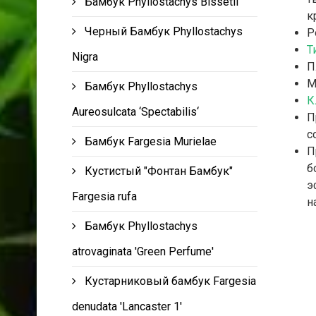
Бамбук Phyllostachys Bissetii
к
Черный Бамбук Phyllostachys
Р
Т
Nigra
П
М
Бамбук Phyllostachys
К
Aureosulcata ‘Spectabilis‘
П
с
Бамбук Fargesia Murielae
П
б
Кустистый "Фонтан Бамбук"
э
Fargesia rufa
н
Бамбук Phyllostachys
atrovaginata 'Green Perfume'
Кустарниковый бамбук Fargesia
denudata 'Lancaster 1'