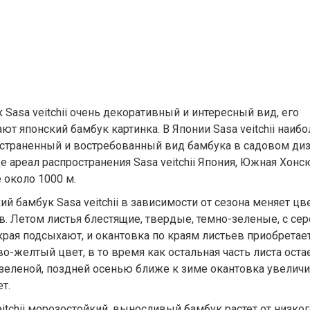
 Sasa veitchii очень декоративный и интересный вид, его
ют японский бамбук картинка. В Японии Sasa veitchii наибо
страненный и востребованный вид бамбука в садовом диз
е ареал распространения Sasa veitchii Япония, Южная Хонс
 около 1000 м.
ий бамбук Sasa veitchii в зависимости от сезона меняет цв
в. Летом листья блестящие, твердые, темно-зеленые, с се
края подсыхают, и окантовка по краям листьев приобретае
о-желтый цвет, в то время как остальная часть листа оста
зеленой, поздней осенью ближе к зиме окантовка увеличи
т.
eitchii морозостойкий, выносливый бамбук растет от низког