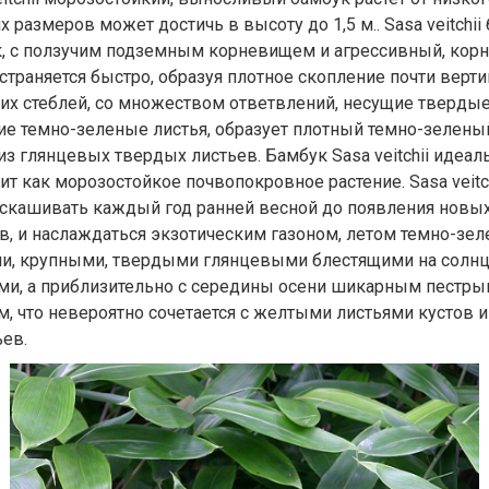
х размеров может достичь в высоту до 1,5 м.. Sasa veitchii 
, с ползучим подземным корневищем и агрессивный, кор
страняется быстро, образуя плотное скопление почти верт
их стеблей, со множеством ответвлений, несущие тверды
е темно-зеленые листья, образует плотный темно-зелены
из глянцевых твердых листьев. Бамбук Sasa veitchii идеал
ит как морозостойкое почвопокровное растение. Sasa veitch
скашивать каждый год ранней весной до появления новы
в, и наслаждаться экзотическим газоном, летом темно-зе
и, крупными, твердыми глянцевыми блестящими на солн
ми, а приблизительно с середины осени шикарным пестры
м, что невероятно сочетается с желтыми листьями кустов и
ев.