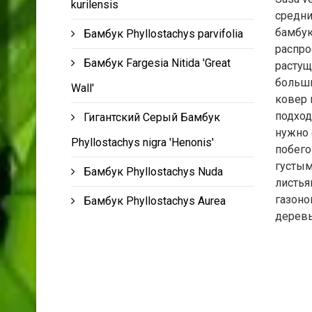
kurilensis
средни
бамбук
Бамбук Phyllostachys parvifolia
распро
Бамбук Fargesia Nitida 'Great
растущ
больши
Wall'
ковер 
подход
Гигантский Серый Бамбук
нужно 
Phyllostachys nigra 'Henonis'
побего
густым
Бамбук Phyllostachys Nuda
листья
газоно
Бамбук Phyllostachys Aurea
деревь