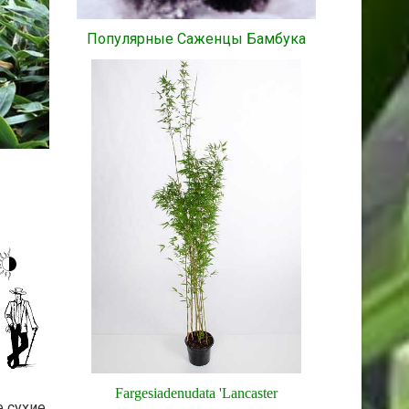
Популярные Саженцы Бамбука
Fargesia
denudata
'
Lancaster
е сухие