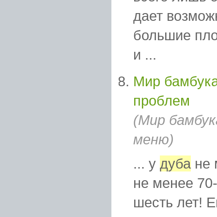
дает возмож
большие пло
и ...
Мир бамбука
проблем
(Мир бамбук
меню)
... у
дуба
не 
не менее 70-
шесть лет! 