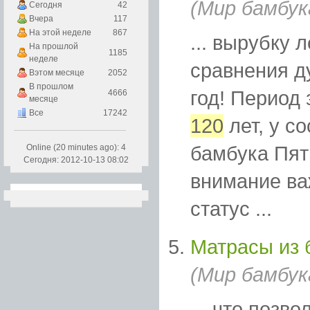
(Мир бамбук
Сегодня
42
Вчера
117
На этой неделе
867
... вырубку 
На прошлой
1185
неделе
сравнения ду
Вэтом месяце
2052
В прошлом
год! Период 
4666
месяце
Все
17242
120
лет, у с
бамбука Пят
Online (20 minutes ago): 4
Сегодня: 2012-10-13 08:02
внимание в
статус ...
Матрасы из 
(Мир бамбук
... что позв