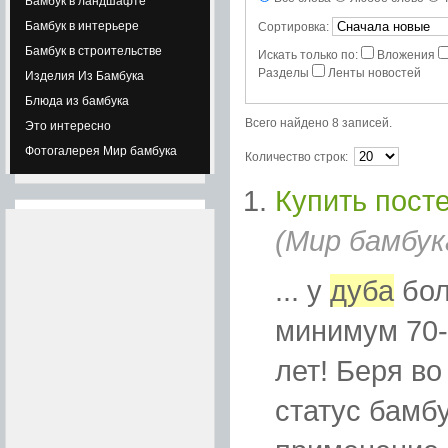
Бамбук в ландшафте
Бамбук в интерьере
Сортировка:
Бамбук в строительстве
Искать только по:
Вложения
Разделы
Ленты новостей
Изделия Из Бамбука
Блюда из бамбука
Всего найдено 8 записей.
Это интересно
Фотогалерея Мир бамбука
Количество строк:
Купить пост
(Мир бамбук
... у
дуба
бо
минимум 70-8
лет! Беря в
статус бамб