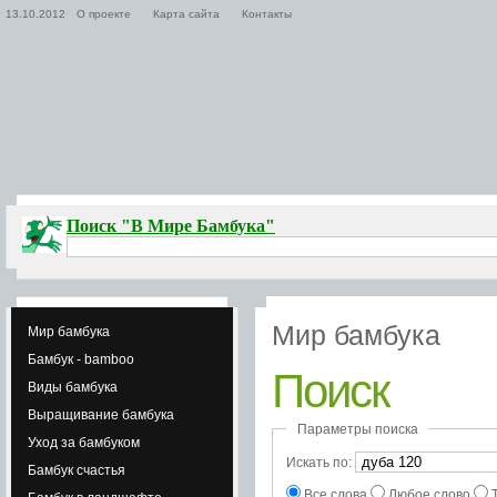
13.10.2012
О проекте
Карта сайта
Контакты
Поиск "В Мире Бамбука"
Мир бамбука
Мир бамбука
Бамбук - bamboo
Поиск
Виды бамбука
Выращивание бамбука
Параметры поиска
Уход за бамбуком
Искать по:
Бамбук счастья
Все слова
Любое слово