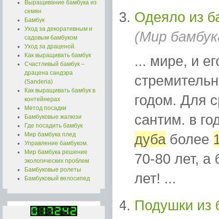
Выращивание бамбука из
семян
Одеяло из б
Бамбук
Уход за декоративным и
(Мир бамбук
садовым бамбуком
Уход за драценой.
Как выращивать бамбук
... мире, и 
Счастливый бамбук –
драцена сандэра
стремительн
(Sanderia)
Как выращивать бамбук в
годом. Для 
контейнерах
Метод посадки
сантим. в го
Бамбуковые жалюзи
Где посадить бамбук
Мир бамбука плед
дуба
более
Управление бамбуком.
Мир бамбука решение
70-80 лет, а
экологических проблем
Бамбуковые ролеты
лет! ...
Бамбуковый велосипед
Подушки из 