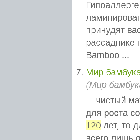
Гипоаллерге
ламинирован
принудят ва
рассаднике 
Bamboo ...
Мир бамбука
(Мир бамбук
... чистый м
для роста с
120
лет, то 
всего лишь о