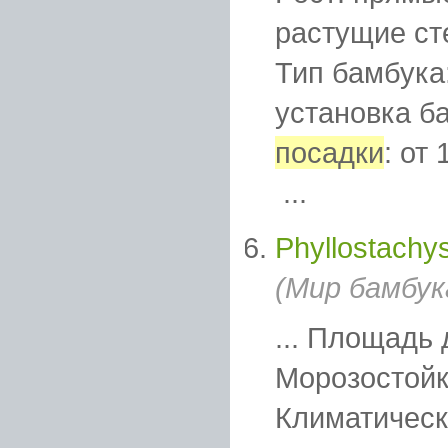
растущие ст
Тип бамбука:
установка б
посадки
: от
...
Phyllostachys
(Мир бамбук
... Площадь
Морозостойко
Климатическа