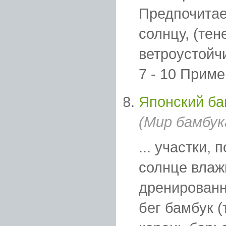
Предпочитае
солнцу, (те
ветроустойч
7 - 10 Примен
Японский бам
(Мир бамбук
... участки, 
солнце вла
дренированн
бег бамбук (