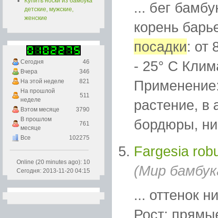
Купить носки из бамбука
... бег бамб
детские, мужские,
женские
корень барь
посадки
: от
- 25° C Клим
Сегодня
46
Вчера
346
Применение:
На этой неделе
821
На прошлой
511
неделе
растение, в
Вэтом месяце
3790
В прошлом
бордюры, низ
761
месяце
Все
102275
Fargesia robu
Online (20 minutes ago): 10
(Мир бамбук
Сегодня: 2013-11-20 04:15
... оттенок 
Рост: прямы