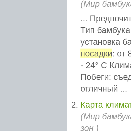
(Мир бамбук
... Предпочи
Тип бамбука:
установка б
посадки
: от
- 24° C Клим
Побеги: съе
отличный ...
Карта клима
(Мир бамбу
зон )