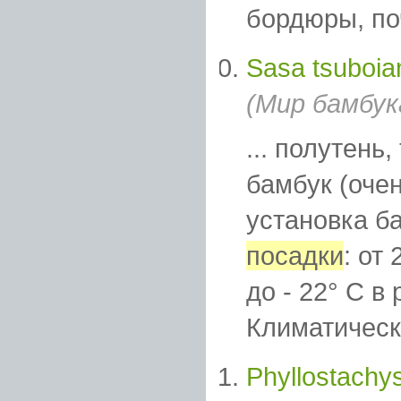
бордюры, поч
Sasa tsuboia
(Мир бамбук
... полутень,
бамбук (оче
установка б
посадки
: от
до - 22° C в
Климатическа
Phyllostachys