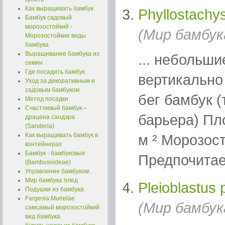
Как выращивать бамбук
Phyllostachy
Бамбук садовый
морозостойкий -
(Мир бамбук
Морозостойкие виды
бамбука
Выращивание бамбука из
... небольши
семян
Где посадить бамбук
вертикально
Уход за декоративным и
садовым бамбуком
бег бамбук (
Метод посадки
Счастливый бамбук –
барьера) П
драцена сандэра
(Sanderia)
Как выращивать бамбук в
м ² Морозост
контейнерах
Бамбук - бамбуковые
Предпочитает
(Bambusoideae)
Управление бамбуком.
Мир бамбука плед
Pleioblastus 
Подушки из бамбука
Fargesia Murielae
(Мир бамбук
самсамый морозостойкий
вид бамбука