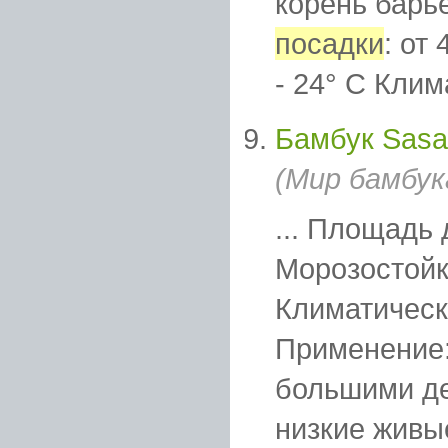
корень барь
посадки
: от
- 24° C Клим
Бамбук Sasa 
(Мир бамбук
... Площадь
Морозостойко
Климатическа
Применение:
большими де
низкие живы