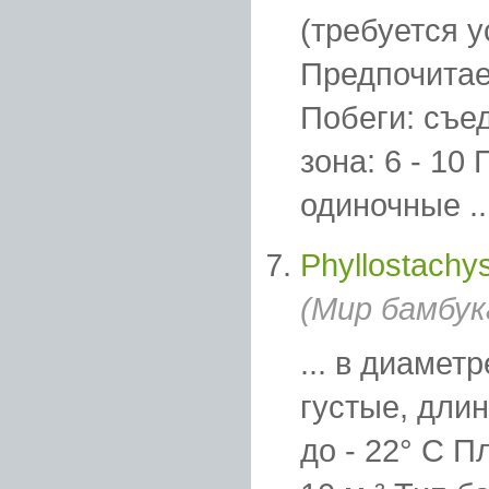
(требуется у
Предпочитае
Побеги: съе
зона: 6 - 10
одиночные ..
Phyllostachys
(Мир бамбук
... в диамет
густые, дли
до - 22° C 