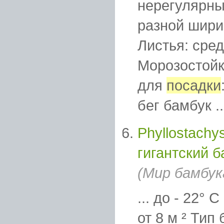
нерегулярн
разной шири
Листья: сред
Морозостойк
для
посадки
бег бамбук ..
Phyllostachy
гигантский 
(Мир бамбук
... до - 22°
от 8 м ² Тип