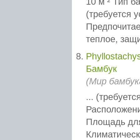
10 м ² Тип б
(требуется у
Предпочитае
теплое, защи
Phyllostachy
Бамбук
(Мир бамбук
... (требует
Расположени
Площадь д
Климатическа