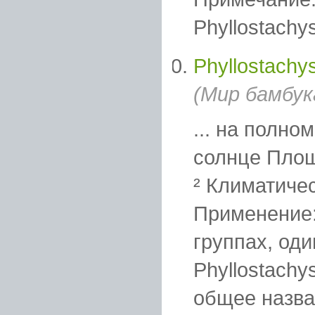
Phyllostachys
Phyllostachys
(Мир бамбук
... на полно
солнце Пло
² Климатичес
Применение:
группах, од
Phyllostachys
общее назван