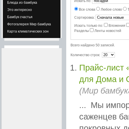
Искать по:
Блюда из бамбука
Все слова
Любое слово
Это интересно
Бамбук счастья
Сортировка:
Фотогалерея Мир бамбука
Искать только по:
Вложения
Разделы
Ленты новостей
Карта климатических зон
Всего найдено 50 записей.
Количество строк:
Прайс-лист 
для Дома и 
(Мир бамбук
... Мы импо
саженцев ба
покровных д