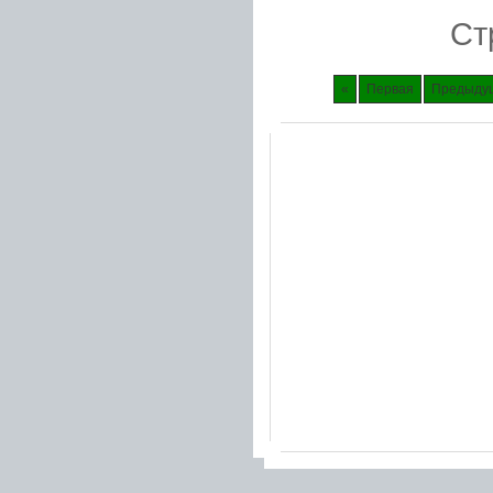
Ст
«
Первая
Предыду