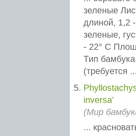
зеленые Лис
длиной, 1,2 
зеленые, гу
- 22° C Пло
Тип бамбука
(требуется ..
Phyllostachy
inversa'
(Мир бамбук
... краснова