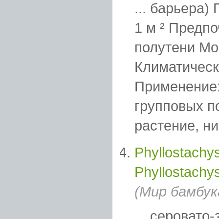
... барьера
1 м ² Предпо
полутени Мор
Климатическа
Применение:
групповых п
растение, ни
Phyllostachys
Phyllostachy
(Мир бамбук
... серовато