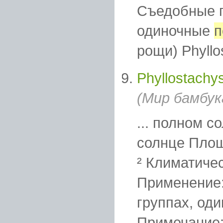
Съедобные 
одиночные
п
рощи) Phyllos
Phyllostachys
(Мир бамбук
... полном с
солнце Пло
² Климатичес
Применение:
группах, од
Примечание: