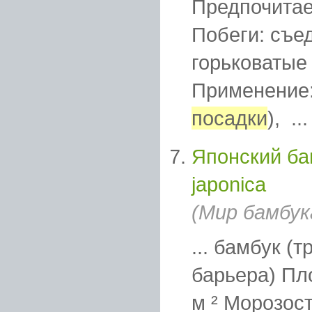
Предпочитае
Побеги: съе
горьковатые
Применение:
посадки
), ...
Японский ба
japonica
(Мир бамбук
... бамбук (
барьера) П
м ² Морозост