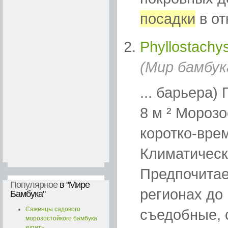
посадки
в от
Phyllostachys
(Мир бамбук
... барьера
8 м ² Морозо
коротко-вре
Климатическа
Предпочитае
Популярное
в "Мире
регионах до
Бамбука"
Саженцы садового
съедобные, с
морозостойкого бамбука
купить