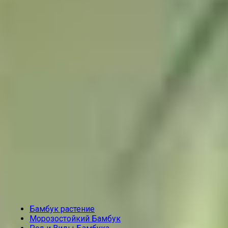
Бамбук растение
Морозостойкий Бамбук