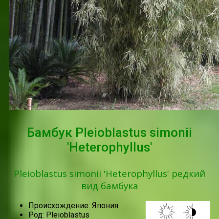
Бамбук Pleioblastus simonii
'Heterophyllus'
Pleioblastus simonii 'Heterophyllus' редкий
вид бамбука
Происхождение: Япония
Род: Pleioblastus