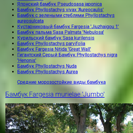
Японский бамбук Pseudosasa japonica
Бамбук Phyllostachys vivax 'Aureocaulis'
Бамбук с зелеными стеблями Phyllostachys
aureosulcata
Кустарниковый бамбук Fargesia 'Jiuzhaigou 1'
Бамбук пальма Sasa Palmata 'Nebulosa'
Курильский бамбук Sasa kurilensis
Бамбук Phyllostachys parvifolia
Бамбук Fargesia Nitida 'Great Wall'
Гигантский Серый Бамбук Phyllostachys nigra
'Henonis'
Бамбук Phyllostachys Nuda
Бамбук Phyllostachys Aurea
Средние морозостойкие виды бамбука
Бамбук Fargesia murielae 'Jumbo'