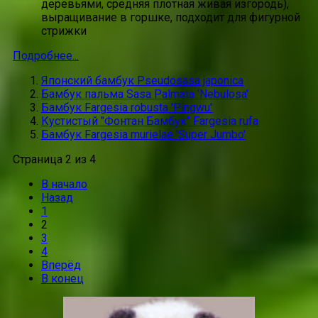
деревьями, средняя плотная живая изгородь),
выращивание в горшке, подходит для фигурной
стрижки
Подробнее...
Японский бамбук Pseudosasa japonica
Бамбук пальма Sasa Palmata 'Nebulosa'
Бамбук Fargesia robusta 'Pingwu'
Кустистый "Фонтан Бамбук" Fargesia rufa
Бамбук Fargesia murielae 'Super Jumbo'
Страница 2 из 4
В начало
Назад
1
2
3
4
Вперёд
В конец