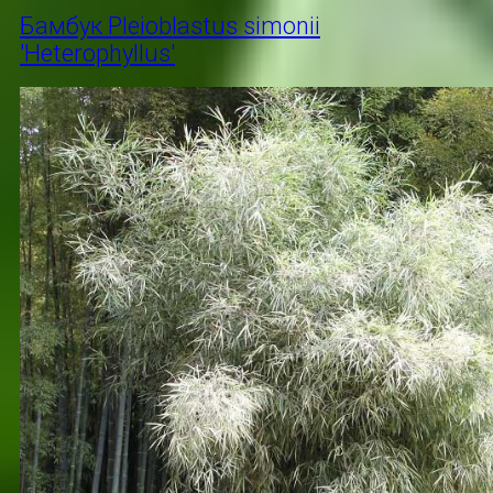
Бамбук Pleioblastus simonii
'Heterophyllus'