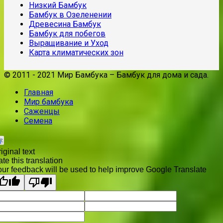
Низкий Бамбук
Бамбук в Озеленении
Древесина Бамбук
Бамбук для побегов
Выращивание и Уход
Карта климатических зон
© 2011 - 2021 Мир Бамбука – Бамбук для дома и сада.
Главная
Мир бамбука
Саженцы
Семена
iginal text
te this translation
ur feedback will be used to help improve Google Translate