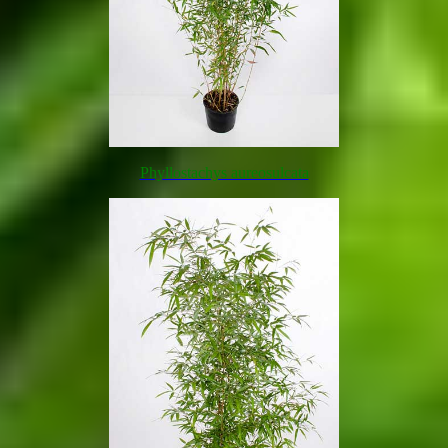
Phyllostachys aureosulcata