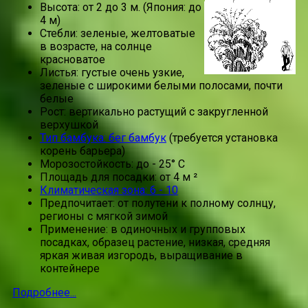
Высота: от 2 до 3 м. (Япония: до
4 м)
Стебли: зеленые, желтоватые
в возрасте, на солнце
красноватое
Листья: густые очень узкие,
зеленые с широкими белыми полосами, почти
белые
Рост: вертикально растущий с закругленной
верхушкой
Тип бамбука: бег бамбук
(требуется установка
корень барьера)
Морозостойкость: до - 25° C
Площадь для посадки: от 4 м ²
Климатическая зона: 6 - 10
Предпочитает: от полутени к полному солнцу,
регионы с мягкой зимой
Применение: в одиночных и групповых
посадках, образец растение, низкая, средняя
яркая живая изгородь, выращивание в
контейнере
Подробнее...