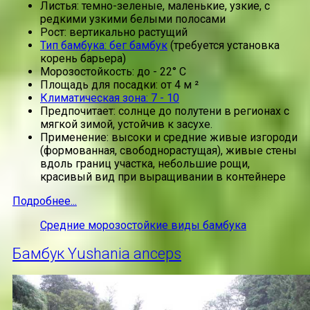
Листья: темно-зеленые, маленькие, узкие, с
редкими узкими белыми полосами
Рост: вертикально растущий
Тип бамбука: бег бамбук
(требуется установка
корень барьера)
Морозостойкость: до - 22° C
Площадь для посадки: от 4 м ²
Климатическая зона: 7 - 10
Предпочитает: солнце до полутени в регионах с
мягкой зимой, устойчив к засухе.
Применение: высоки и средние живые изгороди
(формованная, свободнорастущая), живые стены
вдоль границ участка, небольшие рощи,
красивый вид при выращивании в контейнере
Подробнее...
Средние морозостойкие виды бамбука
Бамбук Yushania anceps