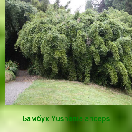
Бамбук Yushania anceps