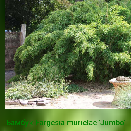
Бамбук Fargesia murielae 'Jumbo'