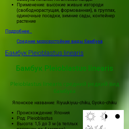
Применение: высокие живые изгороди
(свободнорастущая, формованная), в группах,
одиночные посадки, зимние сады, контейнер
растение
Подробнее...
Средние морозостойкие виды бамбука
Бамбук Pleioblastus linearis
Бамбук Pleioblastus linearis
Pleioblastus linearis средний редкий вид
бамбука
Японское название: Riyuukiyuu-chiku, Gyoko-chiku
Происхождение: Япония
Род: Pleioblastus
Высота: 1,5 до 3 м (в теплых