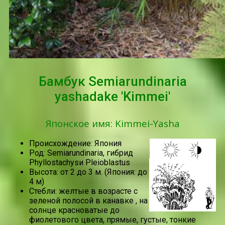
Бамбук Semiarundinaria
yashadake 'Kimmei'
Японское имя: Kimmei-Yasha
Происхождение: Япония
Род: Semiarundinaria, гибрид
Phyllostachysи Pleioblastus
Высота: от 2 до 3 м. (Япония: до
4 м)
Стебли: желтые в возрасте с
зеленой полосой в канавке , на
солнце красноватые до
фиолетового цвета, прямые, густые, тонкие