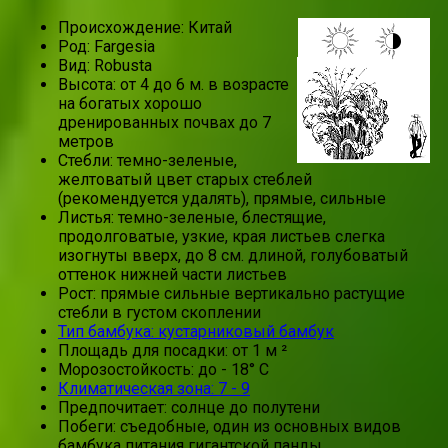
Происхождение: Китай
Род: Fargesia
Вид: Robusta
Высота: от 4 до 6 м. в возрасте
на богатых хорошо
дренированных почвах до 7
метров
Стебли: темно-зеленые,
желтоватый цвет старых стеблей
(рекомендуется удалять), прямые, сильные
Листья: темно-зеленые, блестящие,
продолговатые, узкие, края листьев слегка
изогнуты вверх, до 8 см. длиной, голубоватый
оттенок нижней части листьев
Рост: прямые сильные вертикально растущие
стебли в густом скоплении
Тип бамбука: кустарниковый бамбук
Площадь для посадки: от 1 м ²
Морозостойкость: до - 18° C
Климатическая зона: 7 - 9
Предпочитает: солнце до полутени
Побеги: съедобные, один из основных видов
бамбука питания гигантской панды