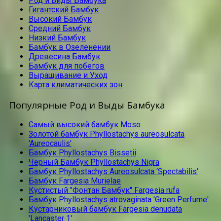
Род и Виды Бамбука
Гигантский Бамбук
Высокий Бамбук
Средний Бамбук
Низкий Бамбук
Бамбук в Озеленении
Древесина Бамбук
Бамбук для побегов
Выращивание и Уход
Карта климатических зон
Популярные Род и Выды Бамбука
Самый высокий бамбук Moso
Золотой бамбук Phyllostachys aureosulcata
'Aureocaulis'
Бамбук Phyllostachys Bissetii
Черный Бамбук Phyllostachys Nigra
Бамбук Phyllostachys Aureosulcata ‘Spectabilis‘
Бамбук Fargesia Murielae
Кустистый "Фонтан Бамбук" Fargesia rufa
Бамбук Phyllostachys atrovaginata 'Green Perfume'
Кустарниковый бамбук Fargesia denudata
'Lancaster 1'