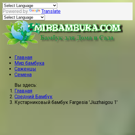
Powered by
Translate
Главная
Мир бамбука
Саженцы
Семена
Вы здесь:
Главная
Средний Бамбук
Кустарниковый бамбук Fargesia 'Jiuzhaigou 1'