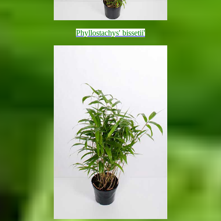
Phyllostachys' bissetii'