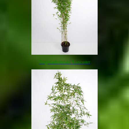
Fargesia
denudata
'
Lancaster