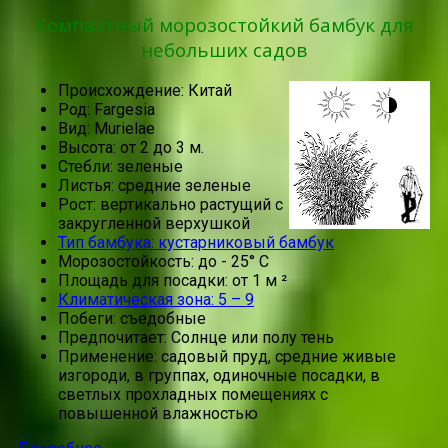
Компактный морозостойкий бамбук для
небольших садов
Происхождение: Китай
Род: Fargesia
Вид: Murielae
Высота: от 2 до 3 м.
Стебли: зеленые
Листья: средние зеленые
Рост: вертикально растущий с
закругленной верхушкой
Тип бамбука: кустарниковый бамбук
Морозостойкость: до - 25° C
Площадь для посадки: от 1 м ²
Климатическая зона: 5 – 9
Побеги: съедобные
Предпочитает: Солнце или полу тень
Применение: садовый пруд, средние живые
изгороди, в группах, одиночные посадки, в
светлых прохладных помещениях с
повышенной влажностью