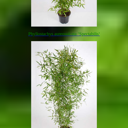
Phyllostachys aureosulcata ‘Spectabilis‘