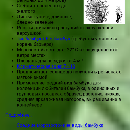
регионах до 4 метров)
Стебли: от зеленого до
желтого
Листья: густые, длинные,
бледно-зеленые
Рост: вертикально растущий с закругленной
верхушкой
Тип бамбука: бег бамбук
(требуется установка
корень барьера)
Морозостойкость: до - 22° C в защищенных от
ветра местах
Площадь для посадки: от 4 м ²
Климатическая зона: 7 - 10
Предпочитает: солнце до полутени в регионах с
мягкой зимой
Применение: редкий вид бамбука для
коллекции любителей бамбука, в одиночных и
групповых посадках, образец растение, низкая,
средняя яркая живая изгородь, выращивание в
контейнере
Подробнее...
Средние морозостойкие виды бамбука