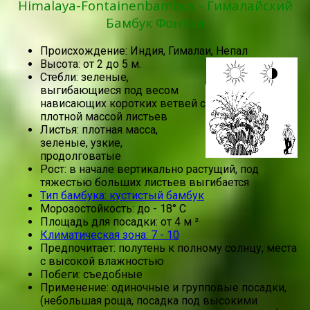
Himalaya-Fontainenbambus - Гималайский
Бамбук Фонтан
Происхождение: Индия, Гималаи, Непал
Высота: от 2 до 5 м.
Стебли: зеленые,
выгибающиеся под весом
нависающих коротких ветвей с
плотной массой листьев
Листья: плотная масса,
зеленые, узкие,
продолговатые
Рост: в начале вертикально растущий, под
тяжестью больших листьев выгибается
Тип бамбука: кустистый бамбук
Морозостойкость: до - 18° C
Площадь для посадки: от 4 м ²
Климатическая зона: 7 - 10
Предпочитает: полутень к полному солнцу, места
с высокой влажностью
Побеги: съедобные
Применение: одиночные и групповые посадки,
(небольшая роща, посадка под высокими