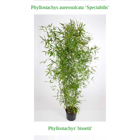
Phyllostachys aureosulcata ‘Spectabilis‘
Phyllostachys' bissetii'