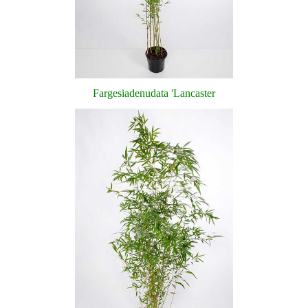
Fargesia
denudata
'
Lancaster