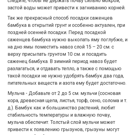
следите, чтобы не держать почву сильно мокрой,
застой воды может привести к загниванию корней.
Так же прекрасный способ посадки саженцев
бамбука в открытий грунт и особенно актуален, при
поздней осенней посадки. Перед посадкой
саженцев бамбука нужно выкопать яму поглубже, и
на дно ямы поместить навоз слой 15 – 20 см. с
верху присыпать грунтом 10 см. и посадить
саженец бамбука. В зимний период навоз будет
разлагаться, и отдавать тепло, а также с помощью
такой посадки не нужно удобрять бамбук два года,
питательных веществ и азота ему будет достаточно.
Мульча - Добавьте от 2 до 5 см. мульчи (сосновая
кора, древесная щепа, листья, торф, сено, солома и т.
д.). Бамбук как и большинство растений, любит
стабильность температуры и влажную почву,
мульча обеспечит. Толстый слой мульчи может
привести к появлению грызунов, грызуны могут