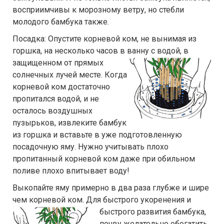
восприимчивы к морозному ветру, но стебли
молодого бамбука также.
Посадка: Опустите корневой ком, не вынимая из
горшка, на несколько часов в ванну с водой, в
защищенном от
прямых
солнечных лучей месте. Когда
корневой ком достаточно
пропитался водой, и не
осталось воздушных
пузырьков, извлеките бамбук
из горшка и вставьте в уже подготовленную
посадочную яму. Нужно учитывать плохо
пропитанный корневой ком даже при обильном
поливе плохо впитывает воду!
Выкопайте яму примерно в два раза глубже и шире
чем корневой ком. Для быстрого
укоренения и
быстрого развития бамбука,
почву желательно обогатить,