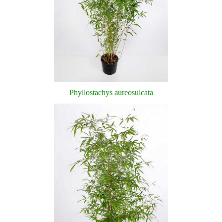
Phyllostachys aureosulcata