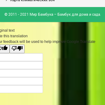
© 2011 - 2021 Мир Бамбука – Бамбук для дома и сада.
ginal text
e this translation
r feedback will be used to help improve Google Translate