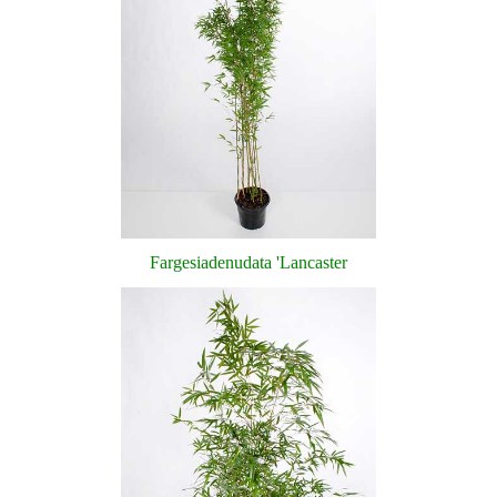
Fargesia
denudata
'
Lancaster