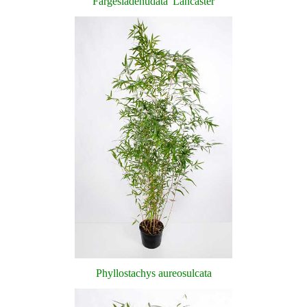
Fargesia
denudata
'
Lancaster
Phyllostachys aureosulcata