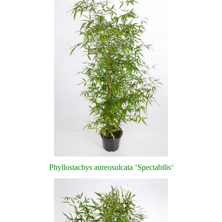
Phyllostachys aureosulcata ‘Spectabilis‘