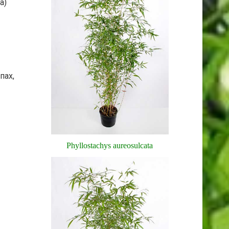
а)
пах,
Phyllostachys aureosulcata