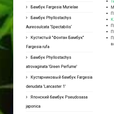
Т
Бамбук Fargesia Murielae
М
П
Бамбук Phyllostachys
К
П
Aureosulcata ‘Spectabilis‘
П
Кустистый "Фонтан Бамбук"
П
в
Fargesia rufa
Бамбук Phyllostachys
atrovaginata 'Green Perfume'
Кустарниковый бамбук Fargesia
denudata 'Lancaster 1'
Японский бамбук Pseudosasa
japonica