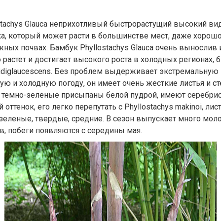
stachys Glauca неприхотливый быстрорастущий высокий ви
а, который может расти в большинстве мест, даже хорошо
жных почвах. Бамбук Phyllostachys Glauca очень вынослив 
 растет и достигает высокого роста в холодных регионах, 
ridiglaucescens. Без проблем выдерживает экстремальную
ую и холодную погоду, он имеет очень жесткие листья и ст
 темно-зеленые присыпаны белой пудрой, имеют серебрис
 оттенок, его легко перепутать с Phyllostachys makinoi, лис
зеленые, твердые, средние. В сезон выпускает много мол
в, побеги появляются с середины мая.