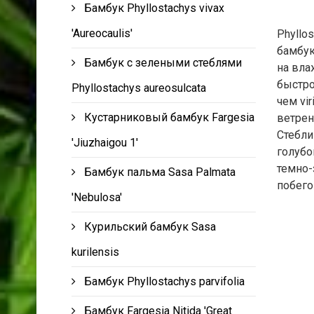
Бамбук Phyllostachys vivax
'Aureocaulis'
Phyllo
бамбук
Бамбук с зелеными стеблями
на вла
быстро
Phyllostachys aureosulcata
чем vi
Кустарниковый бамбук Fargesia
ветрен
Стебли
'Jiuzhaigou 1'
голубой
темно-
Бамбук пальма Sasa Palmata
побего
'Nebulosa'
Курильский бамбук Sasa
kurilensis
Бамбук Phyllostachys parvifolia
Бамбук Fargesia Nitida 'Great