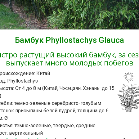
Бамбук Phyllostachys Glauca
стро растущий высокий бамбук, за се
выпускает много молодых побегов
роисхождение: Китай
од: Phyllostachys
ысота: От 4 до 8 м (Китай, Чжэцзян, Хэнань: до 15
)
тебли: темно-зеленые серебристо-голубым
ттенок присыпаны белой пудрой, толщина до 6
м. Ø
истья: темно-зеленые, твердые, средние.
ост: вертикальный