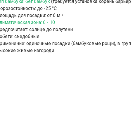
ип бамбука: бег бамбук
(требуется установка корень барьер
орозостойкость: до -25 °С
лощадь для посадки: от 6 м ²
лиматическая зона: 6 - 10
редпочитает: солнце до полутени
обеги: съедобные
рименение: одиночные посадки (бамбуковые рощи), в груп
ысокие живые изгороди