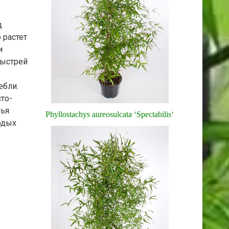
д
 растет
и
быстрей
ебли.
то-
тья
Phyllostachys aureosulcata ‘Spectabilis‘
одых