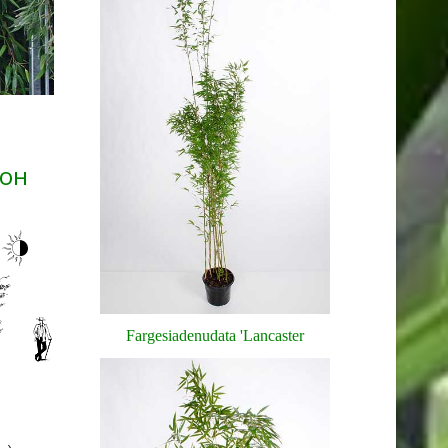
зон
Fargesia
denudata
'
Lancaster