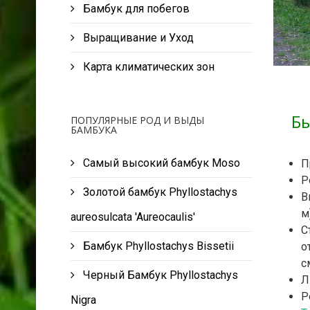
Бамбук для побегов
Выращивание и Уход
Карта климатических зон
Бы
ПОПУЛЯРНЫЕ РОД И ВЫДЫ
БАМБУКА
Самый высокий бамбук Moso
П
Р
Золотой бамбук Phyllostachys
В
м
aureosulcata 'Aureocaulis'
С
Бамбук Phyllostachys Bissetii
о
с
Черный Бамбук Phyllostachys
Л
Р
Nigra