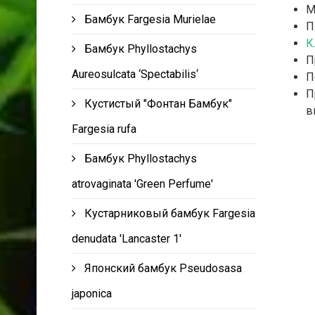
М
Бамбук Fargesia Murielae
П
К
Бамбук Phyllostachys
П
Aureosulcata ‘Spectabilis‘
П
П
Кустистый "Фонтан Бамбук"
в
Fargesia rufa
Бамбук Phyllostachys
atrovaginata 'Green Perfume'
Кустарниковый бамбук Fargesia
denudata 'Lancaster 1'
Японский бамбук Pseudosasa
japonica