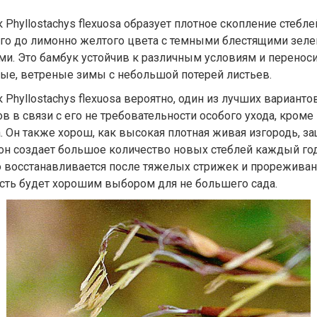
 Phyllostachys flexuosa образует плотное скопление стебле
го до лимонно желтого цвета с темными блестящими зел
ми. Это бамбук устойчив к различным условиям и перенос
ые, ветреные зимы с небольшой потерей листьев.
 Phyllostachys flexuosa вероятно, один из лучших варианто
в в связи с его не требовательности особого ухода, кроме
. Он также хорош, как высокая плотная живая изгородь, за
 он создает большое количество новых стеблей каждый год
 восстанавливается после тяжелых стрижек и прореживани
сть будет хорошим выбором для не большего сада.