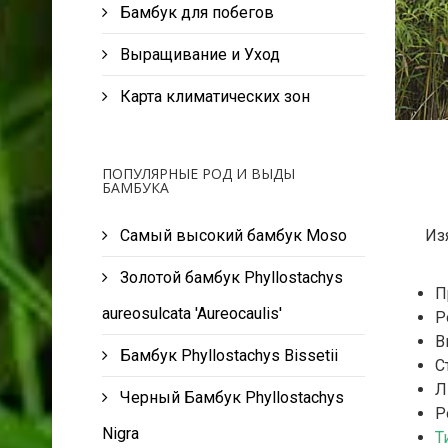
Бамбук для побегов
Выращивание и Уход
Карта климатических зон
ПОПУЛЯРНЫЕ РОД И ВЫДЫ
БАМБУКА
Из
Самый высокий бамбук Moso
Золотой бамбук Phyllostachys
П
aureosulcata 'Aureocaulis'
Р
В
Бамбук Phyllostachys Bissetii
С
Л
Черный Бамбук Phyllostachys
Р
Nigra
Т