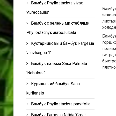
Бамбук Phyllostachys vivax
Бамбук
'Aureocaulis'
зелено
листья
Бамбук с зелеными стеблями
холодн
Phyllostachys aureosulcata
Бамбук
горшко
Кустарниковый бамбук Fargesia
полива
'Jiuzhaigou 1'
ветра,
быстро
Бамбук пальма Sasa Palmata
плотно
'Nebulosa'
Курильский бамбук Sasa
kurilensis
Бамбук Phyllostachys parvifolia
Бамбук Fargesia Nitida 'Great