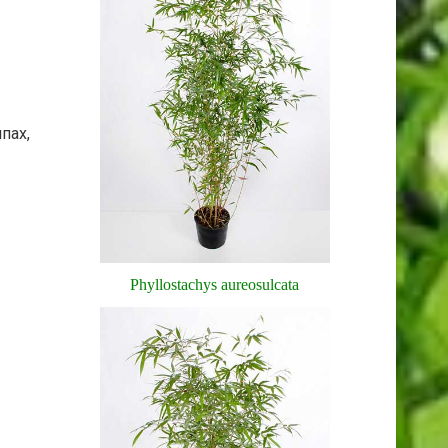
пах,
Phyllostachys aureosulcata