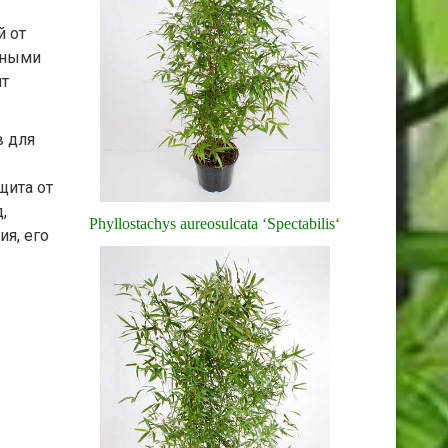
й от
еными
ит
в для
щита от
,
Phyllostachys aureosulcata ‘Spectabilis‘
я, его