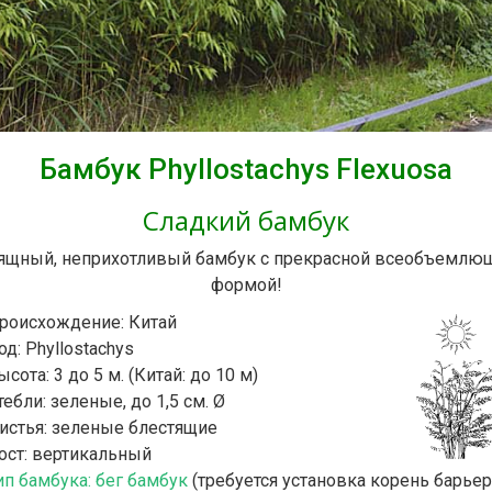
Бамбук Phyllostachys Flexuosa
Сладкий бамбук
ящный, неприхотливый бамбук с прекрасной всеобъемлю
формой!
роисхождение: Китай
од: Phyllostachys
ысота: 3 до 5 м. (Китай: до 10 м)
тебли: зеленые, до 1,5 см. Ø
истья: зеленые блестящие
ост: вертикальный
ип бамбука: бег бамбук
(требуется установка корень барьер