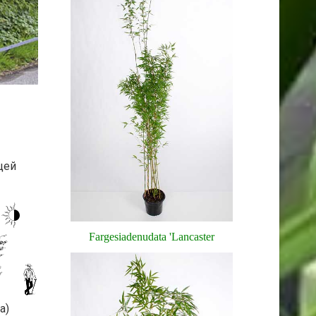
щей
Fargesia
denudata
'
Lancaster
а)