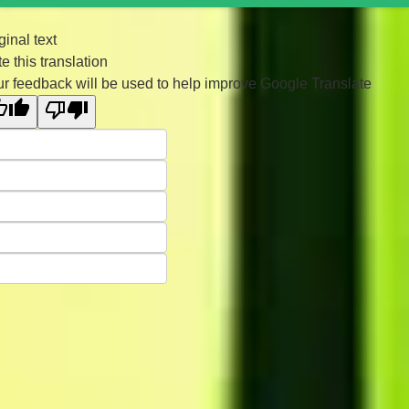
ginal text
e this translation
r feedback will be used to help improve Google Translate