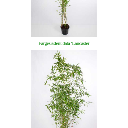
Fargesia
denudata
'
Lancaster