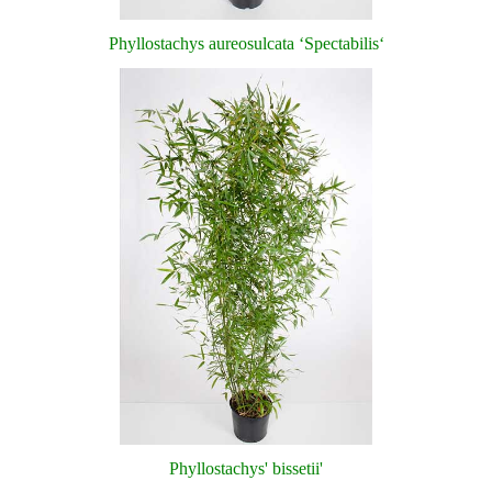
Phyllostachys aureosulcata ‘Spectabilis‘
Phyllostachys' bissetii'