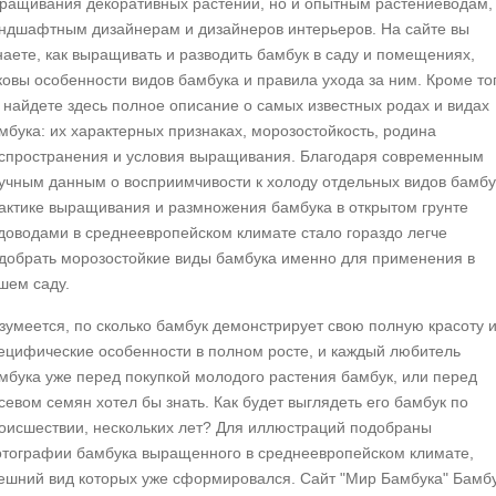
ращивания декоративных растений, но и опытным растениеводам,
ндшафтным дизайнерам и дизайнеров интерьеров. На сайте вы
наете, как выращивать и разводить бамбук в саду и помещениях,
ковы особенности видов бамбука и правила ухода за ним. Кроме тог
 найдете здесь полное описание о самых известных родах и видах
мбука: их характерных признаках, морозостойкость, родина
спространения и условия выращивания. Благодаря современным
учным данным о восприимчивости к холоду отдельных видов бамбу
актике выращивания и размножения бамбука в открытом грунте
доводами в среднеевропейском климате стало гораздо легче
добрать морозостойкие виды бамбука именно для применения в
шем саду.
зумеется, по сколько бамбук демонстрирует свою полную красоту 
ецифические особенности в полном росте, и каждый любитель
мбука уже перед покупкой молодого растения бамбук, или перед
севом семян хотел бы знать. Как будет выглядеть его бамбук по
оисшествии, нескольких лет? Для иллюстраций подобраны
тографии бамбука выращенного в среднеевропейском климате,
ешний вид которых уже сформировался. Сайт "Мир Бамбука" Бамб