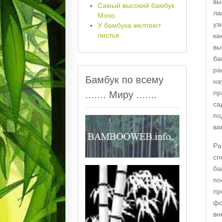
вы
Самый высокий бамбук
ла
Moso
уз
У бамбука желтеют
листья
ка
вы
ба
ра
Бамбук по всему
на
пр
....... Миру .......
са
по
ва
Ра
сп
ба
по
пр
фо
вн