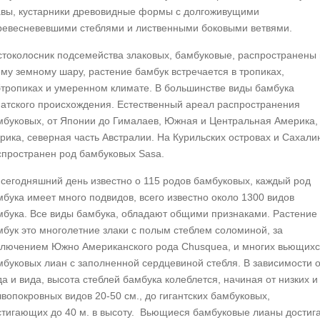
авы, кустарники древовидные формы с долгоживущими
ревесневевшими стеблями и лиственными боковыми ветвями.
стоколосник подсемейства злаковых, бамбуковые, распространены
ему земному шару, растение бамбук встречается в тропиках,
бтропиках и умеренном климате. В большинстве виды бамбука
иатского происхождения. Естественный ареал распространения
мбуковых, от Японии до Гималаев, Южная и Центральная Америка,
рика, северная часть Австралии. На Курильских островах и Сахали
спространен род бамбуковых Sasa.
 сегодняшний день известно о 115 родов бамбуковых, каждый род
мбука имеет много подвидов, всего известно около 1300 видов
мбука. Все виды бамбука, обладают общими признаками. Растение
мбук это многолетние злаки с полым стеблем соломиной, за
ключением Южно Американского рода Chusquea, и многих вьющих
мбуковых лиан с заполненной сердцевиной стебля. В зависимости о
а и вида, высота стеблей бамбука колеблется, начиная от низких и
вопокровных видов 20-50 см., до гигантских бамбуковых,
стигающих до 40 м. в высоту. Вьющиеся бамбуковые лианы достиг