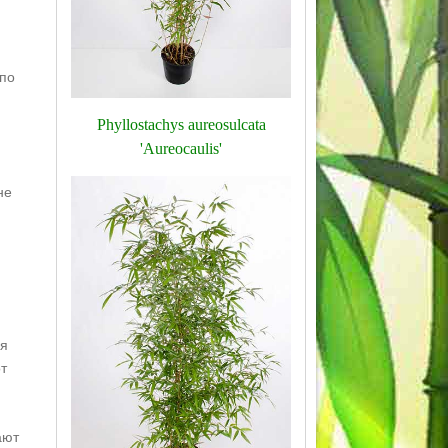
 по
Phyllostachys aureosulcata
'Aureocaulis'
не
ся
т
ают