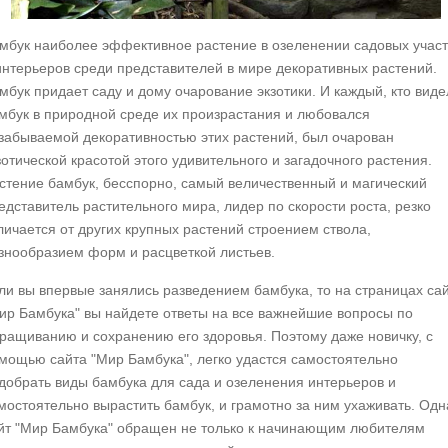
мбук наиболее эффективное растение в озеленении садовых участ
интерьеров среди представителей в мире декоративных растений.
мбук придает саду и дому очарование экзотики. И каждый, кто виде
мбук в природной среде их произрастания и любовался
забываемой декоративностью этих растений, был очарован
зотической красотой этого удивительного и загадочного растения.
стение бамбук, бесспорно, самый величественный и магический
едставитель растительного мира, лидер по скорости роста, резко
личается от других крупных растений строением ствола,
знообразием форм и расцветкой листьев.
ли вы впервые занялись разведением бамбука, то на страницах са
ир Бамбука" вы найдете ответы на все важнейшие вопросы по
ращиванию и сохранению его здоровья. Поэтому даже новичку, с
мощью сайта "Мир Бамбука", легко удастся самостоятельно
добрать виды бамбука для сада и озеленения интерьеров и
мостоятельно вырастить бамбук, и грамотно за ним ухаживать. Одн
йт "Мир Бамбука" обращен не только к начинающим любителям