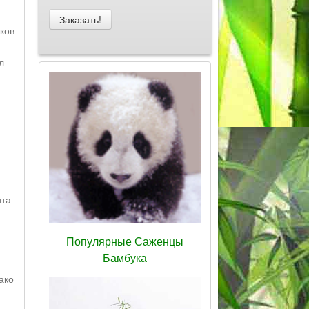
ков
л
йта
Популярные Саженцы
Бамбука
ако