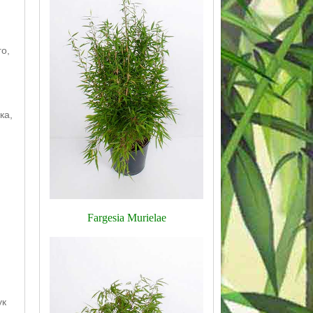
о,
ка,
и
Fargesia Murielae
ук