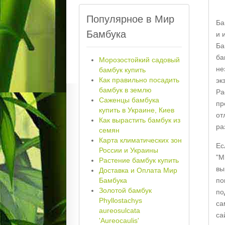
Популярное в Мир
Ба
Бамбука
и 
Ба
ба
Морозостойкий садовый
не
бамбук купить
Как правильно посадить
эк
бамбук в землю
Ра
Саженцы бамбука
пр
купить в Украине, Киев
от
Как вырастить бамбук из
ра
семян
Карта климатических зон
Ес
России и Украины
"М
Растение бамбук купить
вы
Доставка и Оплата Мир
Бамбука
по
Золотой бамбук
по
Phyllostachys
са
aureosulcata
са
'Aureocaulis'