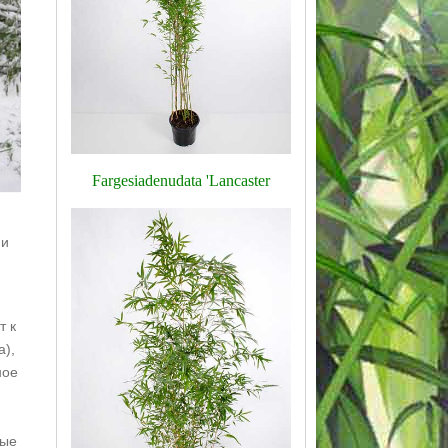
Fargesia
denudata
'
Lancaster
ми
т к
а),
ное
вые