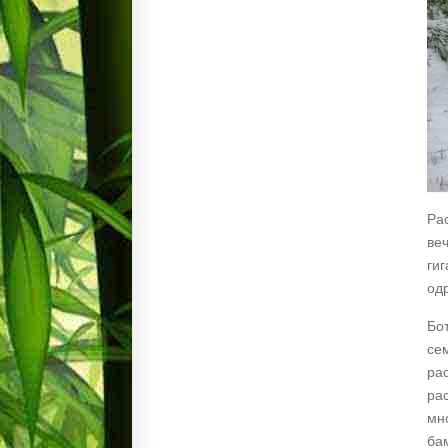
Ра
ве
гиг
од
Бо
сем
ра
ра
мн
ба