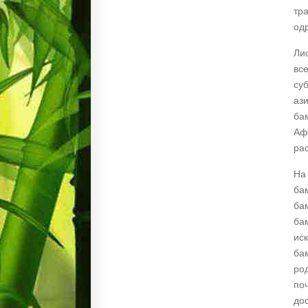
тр
од
Ли
вс
су
аз
ба
Аф
ра
На
ба
ба
ба
ис
ба
род
поч
до