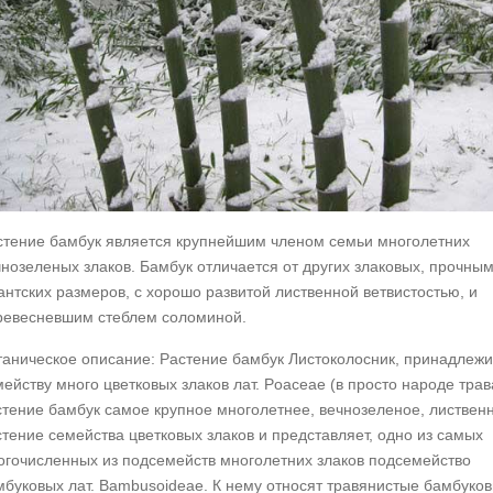
стение бамбук является крупнейшим членом семьи многолетних
чнозеленых злаков. Бамбук отличается от других злаковых, прочны
антских размеров, с хорошо развитой лиственной ветвистостью, и
ревесневшим стеблем соломиной.
таническое описание: Растение бамбук Листоколосник, принадлежи
ейству много цветковых злаков лат. Poaceae (в просто народе трав
стение бамбук самое крупное многолетнее, вечнозеленое, листвен
стение семейства цветковых злаков и представляет, одно из самых
огочисленных из подсемейств многолетних злаков подсемейство
мбуковых лат. Bambusoideae. К нему относят травянистые бамбуко