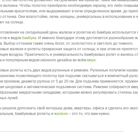
е волокна. Чтобы полотно приобрело необходимую окраску, его либо покрыв
льными красителями, или выдерживают в печи определенное время, до при
о оттенка. Они влагостойки, легки, изящны, универсальны в использовании и 
ют на солнце.
готовления на сегодняшний день жалюзи и ролетов из бамбука используется
ртов и видов
бамбука
. И именно благодаря этому достигается разнообразие 
в. Выбор оттенков также очень богат, от золотистого и светлого до темного.
овые жалюзи и ролеты прекрасная защита от солнца, и при этом не препятс
яции воздуха. Практичность и универсальность бамбуковых ролет и жалюсь с
 и популярным видом оконного дизайна во всём
мире
.
овые ролеты есть двух видов рулонные и римские. Рулонные получили назва
ханизма позволяющего полотну при подъеме скатываться в компактный руло
м проемом, диаметр рулона от 5 до 20 см. Для подъема применяется: пружин
ая шнуровая и автоматическая подъемная система. Римские собираются вве
бразными аккуратными складками, которыми можно регулировать степень за
ных лучей.
ы решили дополнить свой интерьер дома, квартиры, офиса и сделать его экзо
альным, бамбуковые ролеты и
жалюзи
– это то, что вам нужно.