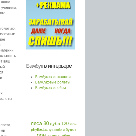
в наше
 учениям,
ого
голетию,
тделочные
ное
а
ормлении
ральность
ет ваш
Бамбук
в интерьере
ный
ся
Бамбуковые жалюзи
 и
Бамбуковые ролеты
Бамбуковые обои
х,
 ролеты
т
леса 80
дуба 120
этом
света,
будет
phyllostachys
побеги
ыми
оон
время
 или
стебли