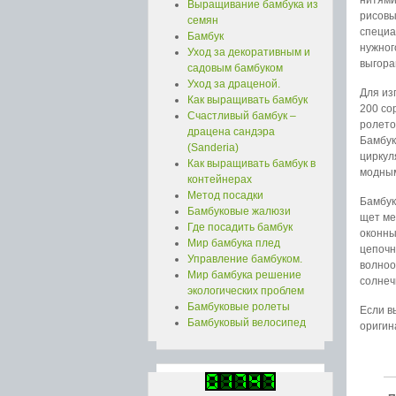
Выращивание бамбука из
рисовы
семян
специа
Бамбук
нужног
Уход за декоративным и
выгора
садовым бамбуком
Уход за драценой.
Для из
Как выращивать бамбук
200 со
Счастливый бамбук –
ролето
драцена сандэра
Бамбук
(Sanderia)
циркул
Как выращивать бамбук в
модным
контейнерах
Метод посадки
Бамбук
Бамбуковые жалюзи
щет ме
Где посадить бамбук
оконны
Мир бамбука плед
цепочн
Управление бамбуком.
волноо
Мир бамбука решение
солнеч
экологических проблем
Бамбуковые ролеты
Если в
Бамбуковый велосипед
оригин