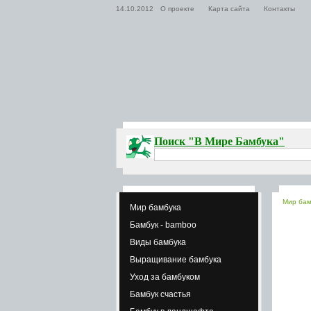
14.10.2012
О проекте
Карта сайта
Контакты
Поиск "В Мире Бамбука"
Мир бам
Мир бамбука
Бамбук - bamboo
Виды бамбука
Выращивание бамбука
Уход за бамбуком
Бамбук счастья