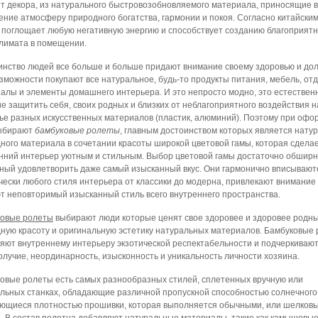
т декора, из натурального быстровозобновляемого материала, приносящие 
ние атмосферу природного богатства, гармонии и покоя. Согласно китайским
 поглощает любую негативную энергию и способствует созданию благоприятн
лимата в помещении.
нство людей все больше и больше придают внимание своему здоровью и дол
озможности покупают все натуральное, будь-то продукты питания, мебель, о
алы и элементы домашнего интерьера. И это непросто модно, это естествен
е защитить себя, своих родных и близких от неблагоприятного воздействия н
ье разных искусственных материалов (пластик, алюминий). Поэтому при оф
выбирают
бамбуковые ролеты
, главным достоинством которых является нату
ного материала в сочетании красоты широкой цветовой гамы, которая сдела
нний интерьер уютным и стильным. Выбор цветовой гамы достаточно обшир
ный удовлетворить даже самый изысканный вкус. Они гармонично вписывают
чески любого стиля интерьера от классики до модерна, привлекают внимание
т неповторимый изысканный стиль всего внутреннего пространства.
овые ролеты
выбирают люди которые ценят свое здоровее и здоровее родны
ную красоту и оригинальную эстетику натуральных материалов. Бамбуковые
яют внутреннему интерьеру экзотической респектабельности и подчеркиваю
олучие, неординарность, изысконность и уникальность личности хозяина.
овые ролеты есть самых разнообразных стилей, сплетенных вручную или
льных станках, обладающие различной пропускной способностью солнечного 
ющиеся плотностью прошивки, которая выполняется обычными, или шелков
. В состав полотна добавляют натуральные материалы, такие как камышовые