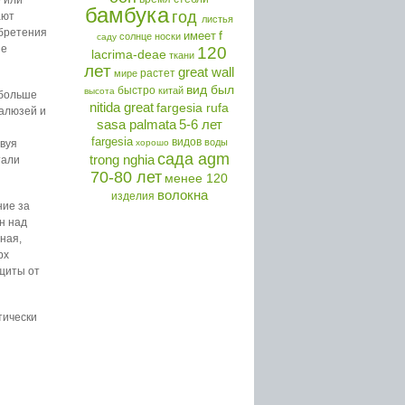
бамбука
год
ают
листья
обретения
f
имеет
солнце
носки
саду
не
120
lacrima-deae
ткани
лет
great wall
растет
мире
вид был
быстро
китай
высота
 больше
nitida great
fargesia rufa
жалюзей и
sasa palmata
5-6 лет
fargesia
видов
воды
твуя
хорошо
сада agm
trong nghia
тали
70-80 лет
менее 120
волокна
изделия
ние за
н над
ная,
рх
щиты от
тически