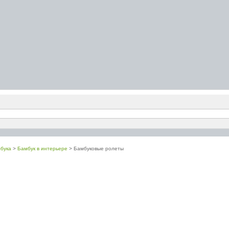
бука
>
Бамбук в интерьере
> Бамбуковые ролеты