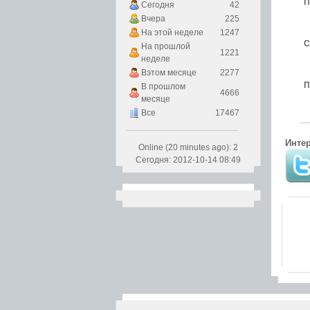
П
Сегодня
42
Вчера
225
На этой неделе
1247
С
На прошлой
1221
неделе
Вэтом месяце
2277
П
В прошлом
4666
месяце
Все
17467
Интер
Online (20 minutes ago): 2
Сегодня: 2012-10-14 08:49