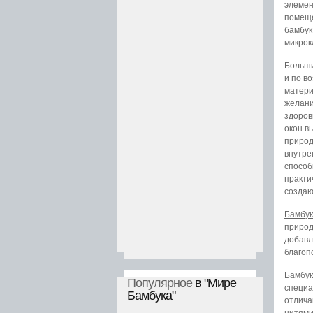
элемен
помеще
бамбук
микрок
Больши
и по в
матери
желани
здоров
окон 
природ
внутре
способ
практи
создаю
Бамбук
природ
добавл
благоп
Бамбук
Популярное
в "Мире
специа
Бамбука"
отлича
нитями