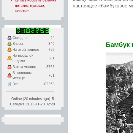
Купить носки из бамбука
настоящее «бамбуковое м
детские, мужские,
женские
Подробнее...
Сегодня
24
Бамбук 
Вчера
346
На этой неделе
799
На прошлой
511
неделе
Вэтом месяце
3768
В прошлом
761
месяце
Все
102253
Online (20 minutes ago): 5
Сегодня: 2013-11-20 02:28