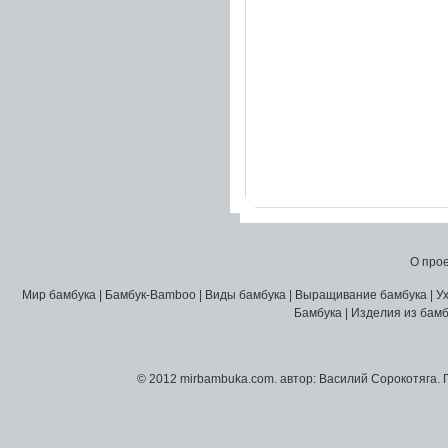
О про
Мир бамбука
|
Бамбук-Bamboo
|
Виды бамбука
|
Выращивание бамбука
|
У
Бамбука
|
Изделия из бамб
© 2012 mirbambuka.com.
автор:
Василий Сорокотяга
.