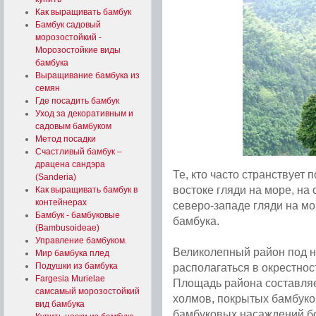
Как выращивать бамбук
Бамбук садовый
морозостойкий -
Морозостойкие виды
бамбука
Выращивание бамбука из
семян
Где посадить бамбук
Уход за декоративным и
садовым бамбуком
Метод посадки
Счастливый бамбук –
драцена сандэра
Те, кто часто странствует 
(Sanderia)
востоке гляди на море, на 
Как выращивать бамбук в
контейнерах
северо-западе гляди на мо
Бамбук - бамбуковые
бамбука.
(Bambusoideae)
Управление бамбуком.
Великолепный район под 
Мир бамбука плед
Подушки из бамбука
располагаться в окрестно
Fargesia Murielae
Площадь района составляе
самсамый морозостойкий
холмов, покрытых бамбук
вид бамбука
бамбуковых насаждений бол