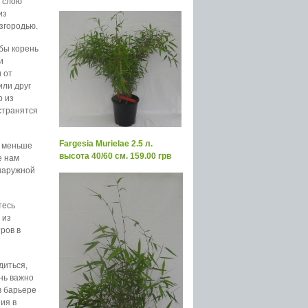
у слою
из
изгородью.
обы корень
и
 от
или друг
р из
странятся
Fargesia Murielae 2.5 л.
е меньше
высота 40/60 см. 159.00 грв
е нам
 наружной
тесь
 из
ров в
диться,
ень важно
в барьере
ия в