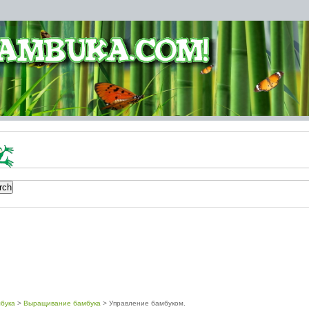
бука
>
Выращивание бамбука
> Управление бамбуком.