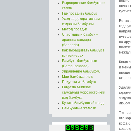
немног
Выращивание бамбука из
почвы 
семян
кустис
Где посадить бамбук
Уход за декоративным и
Вставь
садовым бамбуком
кода у
Метод посадки
направ
Счастливый бамбук –
путеше
драцена сандэра
на дру
(Sanderia)
полиэт
Как выращивать бамбук в
между 
контейнерах
Бамбук - бамбуковые
Когда 
(Bambusoideae)
и мень
Управление бамбуком.
проще 
Мир бамбука плед
сторон
Подушки из бамбука
Fargesia Murielae
Удаляй
самсамый морозостойкий
сдержи
вид бамбука
задума
Купить бамбуковый плед
любом 
Бамбуковые жалюзи
Технич
что ко
когда 
сосред