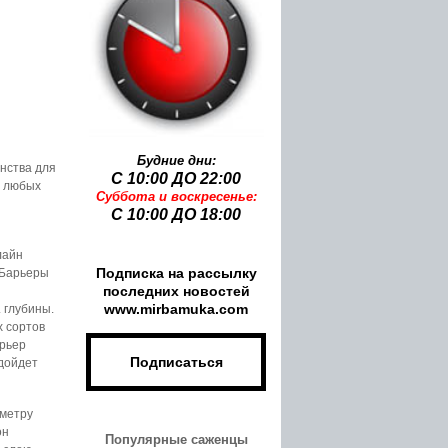
Будние дни:
нства для
С 10:00 ДО 22:00
я любых
Суббота и воскресенье:
Имя:
С
10:00 ДО 18:00
лайн
Подписка на рассылку
 Барьеры
Email:
последних новостей
www.mirbamuka.com
 глубины.
х сортов
арьер
Подписаться
одойдет
иметру
он
Популярные саженцы