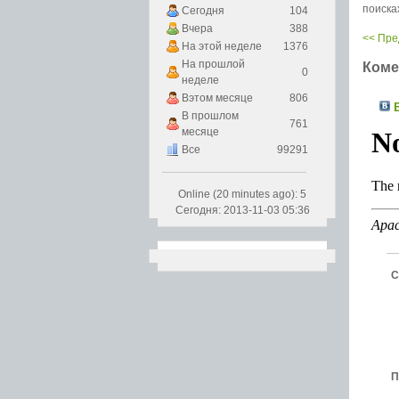
поиска
Сегодня
104
Вчера
388
<< Пр
На этой неделе
1376
На прошлой
Коме
0
неделе
Вэтом месяце
806
В
В прошлом
761
месяце
Все
99291
Online (20 minutes ago): 5
Сегодня: 2013-11-03 05:36
С
П