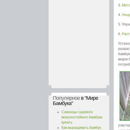
3.
Мето
4.
Уход
5. Упр
6.
Раст
Устано
разрас
бамбук
видов 
потреб
Популярное
в "Мире
Бамбука"
Саженцы садового
морозостойкого бамбука
купить
участк
Как выращивать бамбук