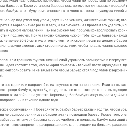
о выступал над поверхностью почвы, чтобы корни не прорастали по верхнем
над барьером. Также установка барьера рекомендуется для живых изгородей 
того бамбука это в будущем с экономит вам много времени по уходу за живой 
те барьер под углом под углом ( верх шире чем низ, как цветочные горшки) чт
прется в барьер начал расти в верх, и вы сможете без проблем его удалить, ил
ить в нужном направлении. Так мы сможем без проблем контролировать корни
ствия под землей. При установки барьера нужно чтобы концы барьера наход
га, не менее 20-30 см. и желательно чем то их скрепит, если вы делаете барье
илена можно скрепить двух сторонним скотчем, чтобы не дать корням распро
швов.
заполняем траншею грунтом нижний слой утрамбовываем крепче и к верху вс
ше. Идея состоит в том, чтобы корни привлечь к верхней части ограждения, гд
их контролировать. И не забывайте чтобы барьер стоял под углом к верхней
ы.
те все корни или направляйте их в нужное вами направление. Если вы пытае
вать рощи бамбука, нужно будет удалить все отрастающие корни, выходящие
нного вами района на участке. Корневища бег бамбука могут вырасти до 4 мет
направлении в течение одного года.
еское обслуживании: Проверяйтете, бамбук барьер каждый год так, чтобы убе
рни не распространились за барьер или не повредили барьер. Кроме того, оч
бамбук растет внутри барьера хорошо удобрять и поливать. Бамбук растущий 
оточит свою энергию на распространение корневищами на большие расстоян