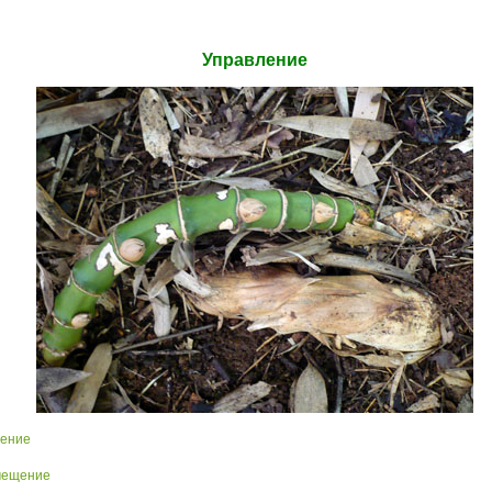
Управление
ение
мещение