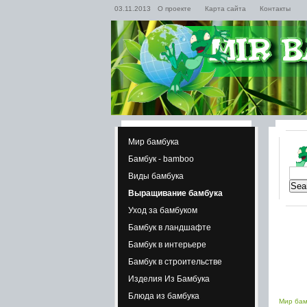
03.11.2013
О проекте
Карта сайта
Контакты
Мир бамбука
Бамбук - bamboo
Виды бамбука
Выращивание бамбука
Уход за бамбуком
Бамбук в ландшафте
Бамбук в интерьере
Бамбук в строительстве
Изделия Из Бамбука
Блюда из бамбука
Мир бам