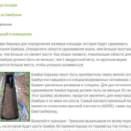
д посадки
 за бамбуком
авление
ущий в помещении
вка барьера для определения размера площади, которая будет сдерживать
тания бамбука. Определите области сдерживания корня, чем больше простра
а, тем больше он сможет расти. Как общее правило, локализация области дл
бамбука должно быть не меньше, чем 1 квадратный метр, но крупным видам
уется больше места, чтобы успешно развиваться.
Бамбук барьеры могут быть приобретены через многие он
бамбук поставщиков и в специализированных питомниках.
бывают различных размеров и толщины. Для достаточного
сдерживания бамбук барьер должен быть не меньше 30 см.
Этот размер, возможно, придется увеличить для некоторы
бамбука и по мере его роста. Самый распространенный б
является полиэтилен высокой плотности (HDPE), также п
Евро-рубероид.
Выкопайте траншею - Траншею выкапываем по всему пер
а, на котором будет расти бамбук. Вставляем барьер по периметру так чтобы 