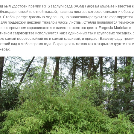
ид был удостоен премии RHS заслуги сада (AGM)
Fargesia Murielae
известен к
 благодаря своей плотной массой, пышных листьев которые свисают и образ
а. Стебли растут довольно медленно, но в конечном результате формируется
 для поддержки верхней тяжелой массы листвы. Стебли появляются темно-з
 но со временем окрашиваются в оливково желтого цвета. Fargesia Murielae в
тивном садоводстве используется как в одиночных так и групповых посадках, 
ько самый морозостойкий но и самый красивый, и придаст Вашему саду тропи
ческий вид в любое время года. Выращивать можна как в открытом грунте так и
нерах.