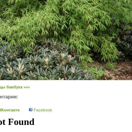
цы бамбука »»»
нтарии:
Контакте
Facebook