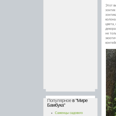
Этот в
зонтик
зонтик
колона
цвета,
декора
не тол
экзоти
контей
Популярное
в "Мире
Бамбука"
Саженцы садового