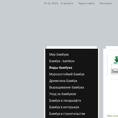
24.11.2013
О проекте
Карта сайта
Контакты
Мир бамбука
Бамбук - bamboo
Виды бамбука
Морозостойкий Бамбук
Древесина Бамбук
Выращивание бамбука
Уход за бамбуком
Бамбук в ландшафте
Бамбук в интерьере
Бамбук в строительстве
Мир бам