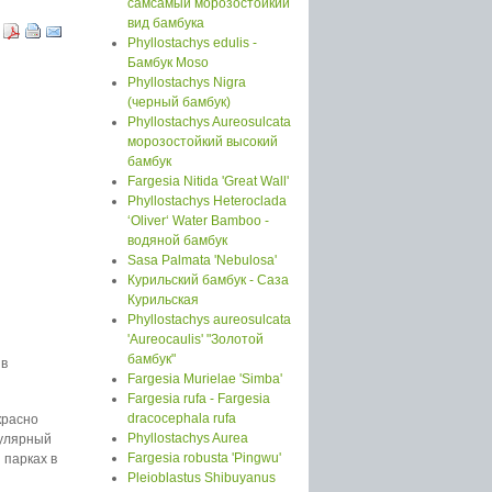
самсамый морозостойкий
вид бамбука
Phyllostachys edulis -
Бамбук Moso
Phyllostachys Nigra
(черный бамбук)
Phyllostachys Aureosulcata
морозостойкий высокий
бамбук
Fargesia Nitida 'Great Wall'
Phyllostachys Heteroclada
‘Oliver‘ Water Bamboo -
водяной бамбук
Sasa Palmata 'Nebulosa'
Курильский бамбук - Саза
Курильская
Phyllostachys aureosulcata
'Aureocaulis' "Золотой
бамбук"
 в
Fargesia Murielae 'Simba'
Fargesia rufa - Fargesia
dracocephala rufa
красно
Phyllostachys Aurea
улярный
Fargesia robusta 'Pingwu'
 парках в
Pleioblastus Shibuyanus