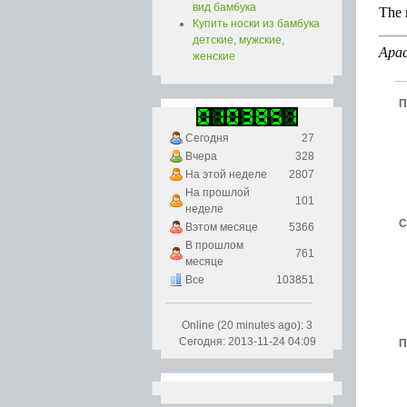
вид бамбука
Купить носки из бамбука
детские, мужские,
женские
П
Сегодня
27
Вчера
328
На этой неделе
2807
На прошлой
101
неделе
С
Вэтом месяце
5366
В прошлом
761
месяце
Все
103851
Online (20 minutes ago): 3
Сегодня: 2013-11-24 04:09
П