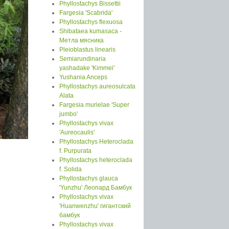
Phyllostachys Bissettii
Fargesia 'Scabrida'
Phyllostachys flexuosa
Shibataea kumasaca -
Метла мясника
Pleioblastus linearis
Semiarundinaria
yashadake 'Kimmei'
Yushania Anceps
Phyllostachys aureosulcata
Alata
Fargesia murielae 'Super
jumbo'
Phyllostachys vivax
'Aureocaulis'
Phyllostachys Heteroclada
f. Purpurata
Phyllostachys heteroclada
f. Solida
Phyllostachys glauca
'Yunzhu' Леопард Бамбук
Phyllostachys vivax
'Huanwenzhu' гигантский
бамбук
Phyllostachys vivax