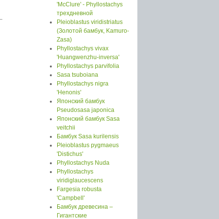
'McClure' - Phyllostachys
трехдневной
Pleioblastus viridistriatus
(Золотой бамбук, Kamuro-
Zasa)
Phyllostachys vivax
'Huangwenzhu-inversa'
Phyllostachys parvifolia
Sasa tsuboiana
Phyllostachys nigra
'Henonis'
Японский бамбук
Pseudosasa japonica
Японский бамбук Sasa
veitchii
Бамбук Sasa kurilensis
Pleioblastus pygmaeus
'Distichus'
Phyllostachys Nuda
Phyllostachys
viridiglaucescens
Fargesia robusta
'Campbell'
Бамбук древесина –
Гигантские