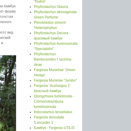
'Tsuboi'
ак бамбук
Phyllostachys Glauca
уют форму
Phyllostachys atrovaginata
 толстая
Green Perfume
еленого
Pleioblastus simonii
'Heterophyllus'
этот вид
Phyllostachys Decora -
ческий
красивый бамбук
 в
Phyllostachys Aureosulcata
"Spectabilis"
Phyllostachys
Bambusoides f. lacrima-
deae
Fargesia Murieliae ‘Green
Hedge’
Fargesia Murielae "Jumbo"
Fargesia 'Jiuzhaigou 1'
Красный бамбук
Qiongzhuea tumidinoda -
Chimonobambusa
tumidissinoda
Indocalamus tessellatus
Fargesia denudata
'Lancaster 1'
Бамбук - Fargesia UTILIS