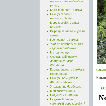
морозостойкого бамбука
купить
Как выращивать бамбук
Бамбук садовый
морозостойкий -
Морозостойкие виды
бамбука
Выращивание бамбука из
семян
Где посадить бамбук
Уход за декоративным и
садовым бамбуком
Метод посадки
Счастливый бамбук –
драцена сандэра
(Sanderia)
Как выращивать бамбук в
Сажен
контейнерах
Коме
Бамбук - бамбуковые
(Bambusoideae)
Управление бамбуком.
В
Мир бамбука плед
Подушки из бамбука
Fargesia Murielae
самсамый морозостойкий