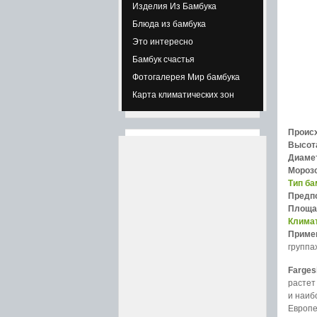
Изделия Из Бамбука
Блюда из бамбука
Это интересно
Бамбук счастья
Фотогалерея Мир бамбука
Карта климатических зон
Проис
Высот
Диамет
Мороз
Тип ба
Предп
Площа
Климат
Приме
группа
Farges
растет
и наиб
Европе