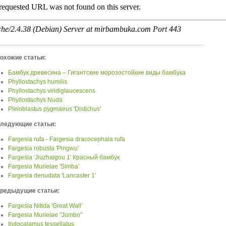
охожие статьи:
Бамбук древесина – Гигантские морозостойкие виды бамбука
Phyllostachys humilis
Phyllostachys viridiglaucescens
Phyllostachys Nuda
Pleioblastus pygmaeus 'Distichus'
ледующие статьи:
Fargesia rufa - Fargesia dracocephala rufa
Fargesia robusta 'Pingwu'
Fargesia 'Jiuzhaigou 1' Красный бамбук
Fargesia Murielae 'Simba'
Fargesia denudata 'Lancaster 1'
редыдущие статьи:
Fargesia Nitida 'Great Wall'
Fargesia Murielae "Jumbo"
Indocalamus tessellatus