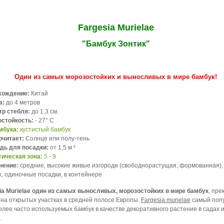
Fargesia Murielae
"Бамбук Зонтик"
Один из самых морозостойких и выносливых в мире бамбук!
хождение:
Китай
а:
до 4 метров
р стебля:
до 1.3 см.
остойкость:
- 27° C
мбука:
кустистый бамбук
очитает:
Солнце или полу-тень
дь для посадки:
от 1,5 м ²
ическая зона:
5 - 9
нение:
средние, высокие живые изгороди (свободнорастущая, формованная),
х, одиночные посадки, в контейнере
ia Murielae один из самых выносливых, морозостойких в мире бамбук
, пре
 на открытых участках в средней полосе Европы.
Fargesia murielae
самый поп
олее часто используемых бамбук в качестве декоративного растения в садах и
.