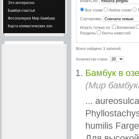
Искать по:
Это интересно
Все слова
Любое слово
Бамбук счастья
Фотогалерея Мир бамбука
Сортировка:
Карта климатических зон
Искать только по:
Вложения
Разделы
Ленты новостей
Всего найдено 3 записей.
Количество строк:
Бамбук в оз
(Мир бамбук
... aureosulc
Phyllostachys
humilis Farg
Для высокой