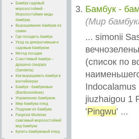
Бамбук садовый
Бамбук - ба
морозостойкий -
Морозостойкие виды
(Мир бамбук
бамбука
Выращивание бамбука из
семян
... simonii S
Где посадить бамбук
Уход за декоративным и
вечнозелены
садовым бамбуком
Метод посадки
(список по в
Счастливый бамбук –
драцена сандэра
(Sanderia)
наименьшего
Как выращивать бамбук в
контейнерах
Indocalamus l
Бамбук - бамбуковые
(Bambusoideae)
jiuzhaigou 1
Управление бамбуком.
Мир бамбука плед
'
Pingwu
' ...
Подушки из бамбука
Fargesia Murielae
самсамый морозостойкий
вид бамбука
Купить бамбуковый плед