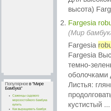
высота) Farge
Fargesia robu
(Мир бамбук
Fargesia
rob
Fargesia Выс
темно-зеле
оболочками 
Листья: гля
Популярное
в "Мире
Бамбука"
продолговат
Саженцы садового
морозостойкого бамбука
кустистый ...
купить
Как выращивать бамбук