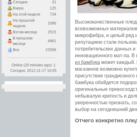
Сегодня
31
Вчера
125
На этой неделе
734
На прошлой
Высококачественные пледы
1086
неделе
всевозможных материалов, 
Вэтом месяце
2515
микрофибра, и целый ряд 
В прошлом
4861
репутациею стали пользов
месяце
потребительских данных и
Все
22566
инновационного мат-ла. В
из бамбука
может каждый. 
Online (20 minutes ago): 1
магазинов возможно купит
Сегодня: 2012-11-17 10:05
присутствие грандиозного 
бамбука обойдется подорож
оригинальные превосходст
небывалую крепость и дол
уверенностью признать, с
выбор на сегодняшний ден
Отчего конкретно пле
Подробнее...