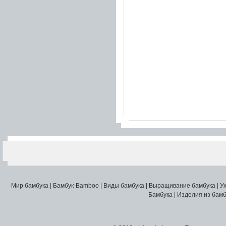
Мир бамбука
|
Бамбук-Bamboo
|
Виды бамбука
|
Выращивание бамбука
|
У
Бамбука
|
Изделия из бамб