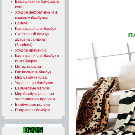
Выращивание бамбука из
Подробнее...
семян
Уход за декоративным и
садовым бамбуком
Бамбук
Как выращивать бамбук
П
Счастливый бамбук –
драцена сандэра
(Sanderia)
Уход за драценой.
Как выращивать бамбук в
контейнерах
Метод посадки
Где посадить бамбук
Мир бамбука плед
Управление бамбуком.
Бамбуковые жалюзи
Мир бамбука решение
экологических проблем
Бамбуковые ролеты
Подушки из бамбука