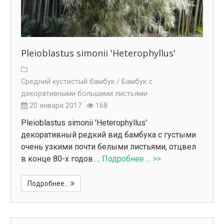
Pleioblastus simonii 'Heterophyllus'
Средний кустистый бамбук /
Бамбук с
декоративными большими листьями
20 января 2017
168
Pleioblastus simonii 'Heterophyllus'
декоративный редкий вид бамбука с густыми
очень узкими почти белыми листьями, отцвел
в конце 80-х годов …
Подробнее … >>
Подробнее...