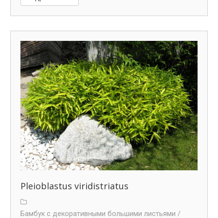
Pleioblastus viridistriatus
Бамбук с декоративными большими листьями /