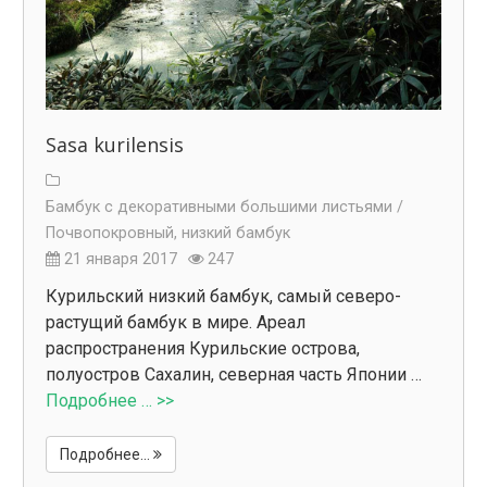
Sasa kurilensis
Бамбук с декоративными большими листьями /
Почвопокровный, низкий бамбук
21 января 2017
247
Курильский низкий бамбук, самый северо-
растущий бамбук в мире. Ареал
распространения Курильские острова,
полуостров Сахалин, северная часть Японии …
Подробнее … >>
Подробнее...