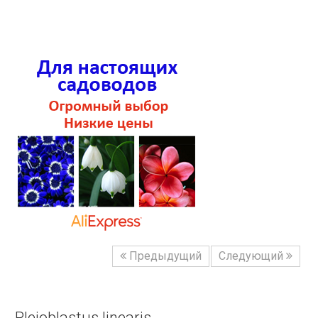
Предыдущий
Следующий
Pleioblastus linearis