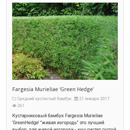
Fargesia Murieliae ‘Green Hedge’
Средний кустистый бамбук
21 января 2017
261
Кустарниковый бамбук Fargesia Murieliae
‘GreenHedge’ "живая изгородь" это лучший
выбор, для живой изгороди - кущ растет густой