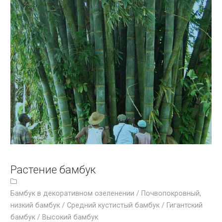
Растение бамбук
Бамбук в декоративном озеленении /
Почвопокровный,
низкий бамбук /
Средний кустистый бамбук /
Гигантский
бамбук /
Высокий бамбук