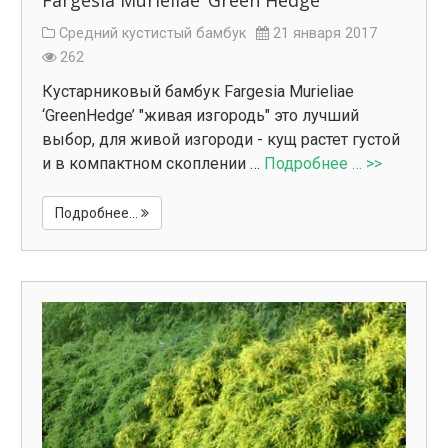
Fargesia Murieliae ‘Green Hedge’
Средний кустистый бамбук
21 января 2017
262
Кустарниковый бамбук Fargesia Murieliae
‘GreenHedge’ "живая изгородь" это лучший
выбор, для живой изгороди - кущ растет густой
и в компактном скоплении …
Подробнее … >>
Подробнее...