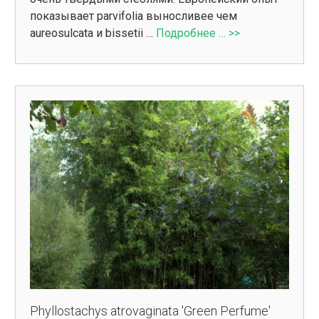
показывает parvifolia выносливее чем
aureosulcata и bissetii …
Подробнее … >>
Phyllostachys atrovaginata 'Green Perfume'