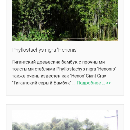
Phyllostachys nigra 'Henonis'
Гигантский древесина бамбук с прочными
толстыми стеблями Phyllostachys nigra 'Henonis'
также очень известен как 'Henon' Giant Gray
"Гигантский серый Бамбук" …
Подробнее … >>