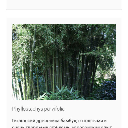
Phyllostachys parvifolia
Гигантский древесина бамбук, с толстыми и
очень твердыми стеблями. Европейский опыт