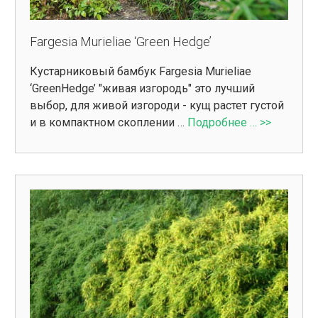
Fargesia Murieliae ‘Green Hedge’
Кустарниковый бамбук Fargesia Murieliae
‘GreenHedge’ "живая изгородь" это лучший
выбор, для живой изгороди - кущ растет густой
и в компактном скоплении …
Подробнее … >>